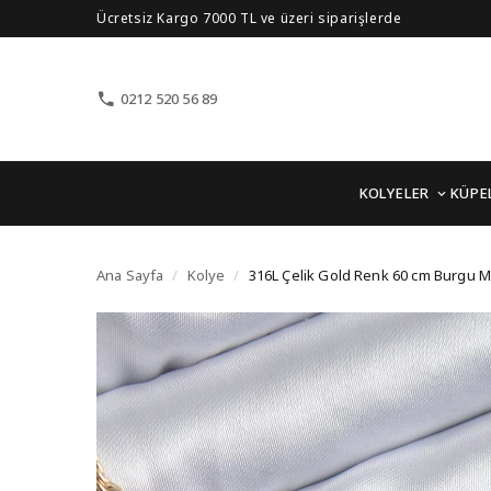
Ücretsiz Kargo 7000 TL ve üzeri siparişlerde
0212 520 56 89
KOLYELER
KÜPE
316L Çelik Gold Renk 
Ana Sayfa
/
Kolye
/
316L Çelik Gold Renk 60 cm Burgu M