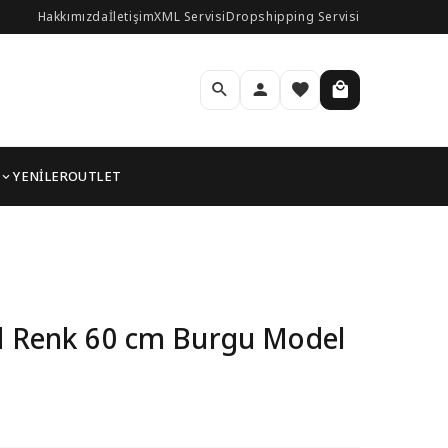
Hakkımızda
İletişim
XML Servisi
Dropshipping Servisi
YENİLER
OUTLET
n Kolye
ld Renk 60 cm Burgu Model