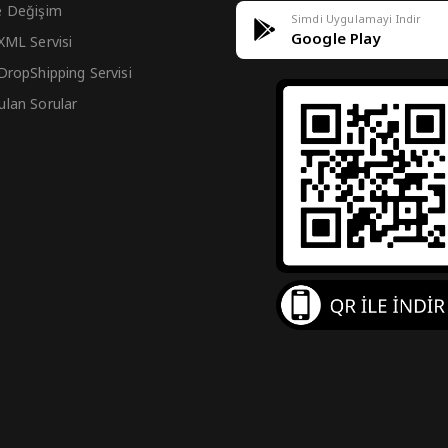
e Değişim
Simdi Uygulamayi Indir
Google Play
 XML Servisi
 DropShipping Servisi
ulan Sorular