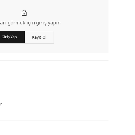
ları görmek için giriş yapın
Giriş Yap
Kayıt Ol
r