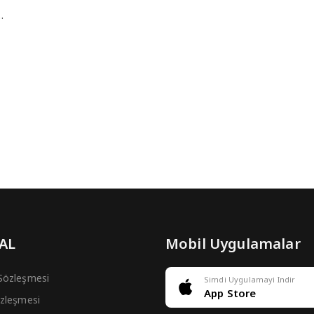
…
 AL
Mobil Uygulamalar
 Sözleşmesi
Simdi Uygulamayi Indir
App Store
Sözleşmesi