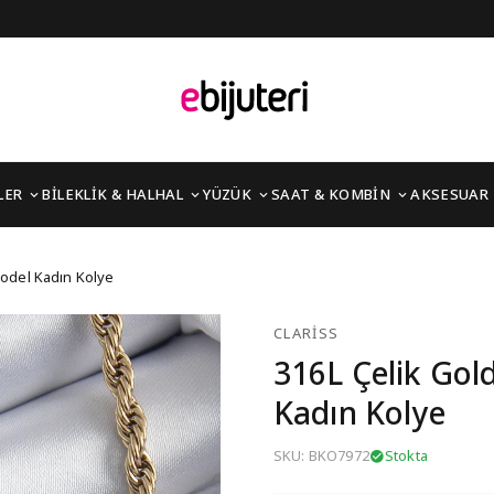
LER
BİLEKLİK & HALHAL
YÜZÜK
SAAT & KOMBİN
AKSESUAR
60 cm Burgu Model Kadı
odel Kadın Kolye
CLARISS
316L Çelik Go
Kadın Kolye
SKU: BKO7972
Stokta