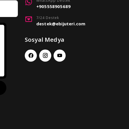
WhatsApp Destek
+905558905689
7/24 Destek
destek@ebijuteri.com
Sosyal Medya