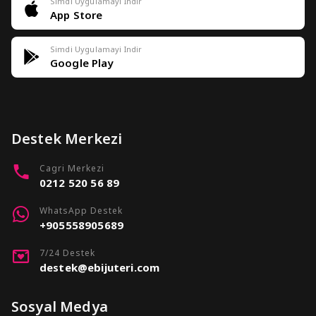
Simdi Uygulamayi Indir
App Store
Simdi Uygulamayi Indir
Google Play
Destek Merkezi
Cagri Merkezi
0212 520 56 89
WhatsApp Destek
+905558905689
7/24 Destek
destek@ebijuteri.com
Sosyal Medya