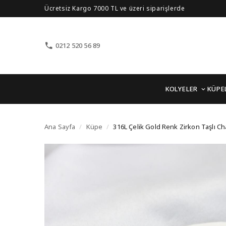
Ücretsiz Kargo 7000 TL ve üzeri siparişlerde
0212 520 56 89
KOLYELER
KÜPE
316L Çelik Gold Renk Z
Ana Sayfa
/
Küpe
/
316L Çelik Gold Renk Zirkon Taşlı Ch