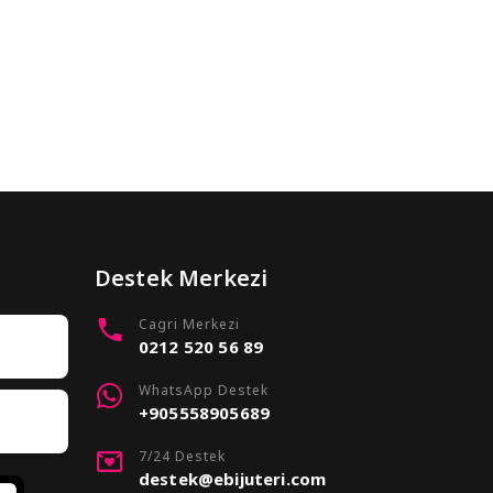
Destek Merkezi
Cagri Merkezi
0212 520 56 89
WhatsApp Destek
+905558905689
7/24 Destek
destek@ebijuteri.com