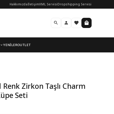
Hakkımızda
İletişim
XML Servisi
Dropshipping Servisi
YENİLER
OUTLET
lı Kadın Küpe Seti
d Renk Zirkon Taşlı Charm
Küpe Seti