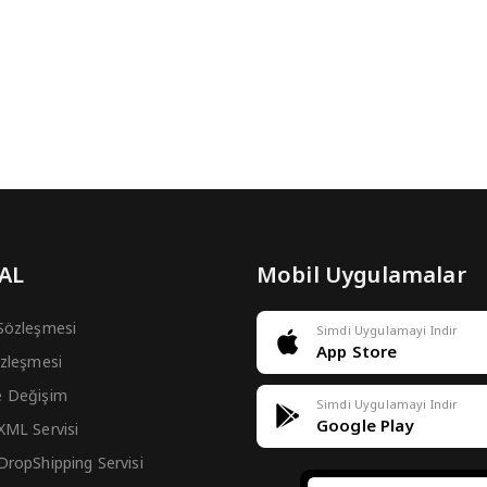
 AL
Mobil Uygulamalar
 Sözleşmesi
Simdi Uygulamayi Indir
App Store
Sözleşmesi
e Değişim
Simdi Uygulamayi Indir
Google Play
 XML Servisi
 DropShipping Servisi