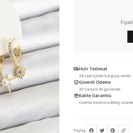
Fiyat
Hızlı Teslimat
24 saat içinde kargoya verilir
Güvenli Ödeme
3D Secure ile güvende
Kalite Garantisi
Özenle kontrol edilmiş ürünle
Paylaş: