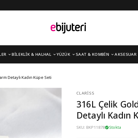
LER
BİLEKLİK & HALHAL
YÜZÜK
SAAT & KOMBİN
AKSESUAR
irkon Taşlı Charm Detay
arm Detaylı Kadın Küpe Seti
CLARISS
316L Çelik Gol
Detaylı Kadın 
SKU: BKP11878
Stokta