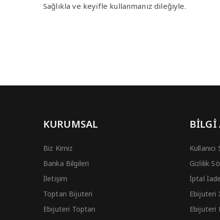
Sağlıkla ve keyifle kullanmanız dileğiyle.
KURUMSAL
BİLGİ
Biz Kimiz
Kullanıcı
Banka Bilgileri
Gizlilik 
İletişim
İptal İad
Toptan Bijuteri
Ebijuteri
Ebijuteri Toptan
Ebijuteri