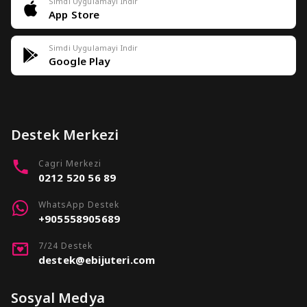
Simdi Uygulamayi Indir
App Store
Simdi Uygulamayi Indir
Google Play
Destek Merkezi
Cagri Merkezi
0212 520 56 89
WhatsApp Destek
+905558905689
7/24 Destek
destek@ebijuteri.com
Sosyal Medya