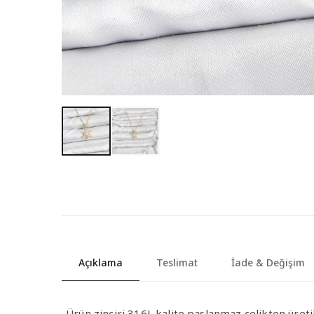
Açıklama
Teslimat
İade & Değişim
-Ürün zinciri 316L kalite paslanmaz çelikten üretil