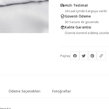
Hızlı Teslimat
24 saat içinde kargoya verilir
Güvenli Ödeme
3D Secure ile güvende
Kalite Garantisi
Özenle kontrol edilmiş ürünle
Paylaş:
Ödeme Seçenekleri
Fotoğraflar
miştir.