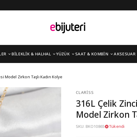
LER
BİLEKLİK & HALHAL
YÜZÜK
SAAT & KOMBİN
AKSESUAR
 Renk Kar Tanesi Model 
esi Model Zirkon Taşlı Kadın Kolye
CLARISS
316L Çelik Zinc
Model Zirkon T
SKU: BKO10865
Tükendi