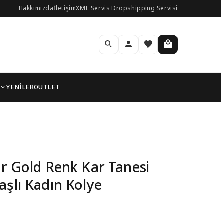
Hakkımızda
İletişim
XML Servisi
Dropshipping Servisi
YENİLER
OUTLET
Zirkon Taşlı Kadın Koly
ir Gold Renk Kar Tanesi
aşlı Kadın Kolye