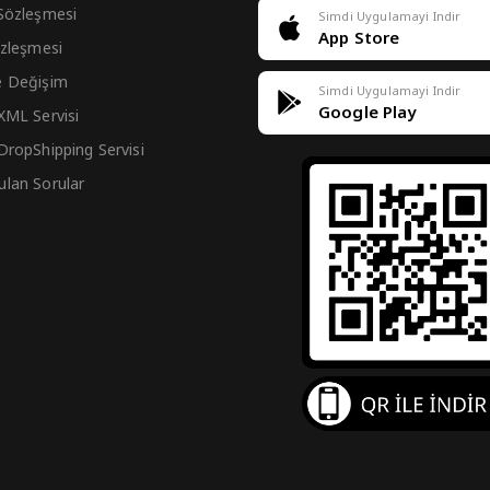
 Sözleşmesi
Simdi Uygulamayi Indir
App Store
Sözleşmesi
e Değişim
Simdi Uygulamayi Indir
Google Play
 XML Servisi
 DropShipping Servisi
ulan Sorular