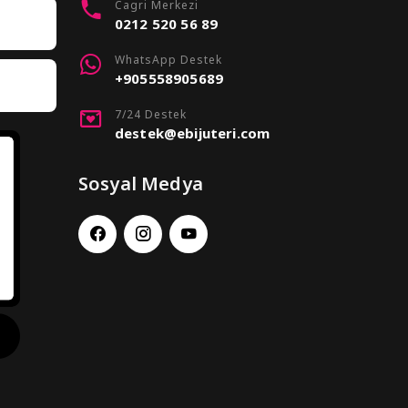
Cagri Merkezi
0212 520 56 89
WhatsApp Destek
+905558905689
7/24 Destek
destek@ebijuteri.com
Sosyal Medya