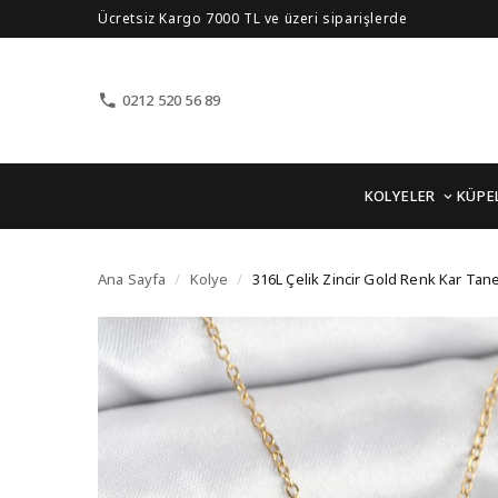
Ücretsiz Kargo 7000 TL ve üzeri siparişlerde
0212 520 56 89
KOLYELER
KÜPE
316L Çelik Zincir Gold
Ana Sayfa
/
Kolye
/
316L Çelik Zincir Gold Renk Kar Tan