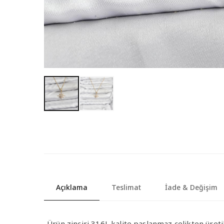
Açıklama
Teslimat
İade & Değişim
-Ürün zinciri 316L kalite paslanmaz çelikten üretil