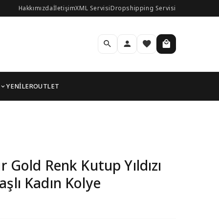
Hakkımızda
İletişim
XML Servisi
Dropshipping Servisi
YENİLER
OUTLET
l Zirkon Taşlı Kadın Ko
ir Gold Renk Kutup Yıldızı
aşlı Kadın Kolye