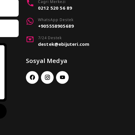
Cagri Merkezi
0212 520 56 89
WhatsApp Destek
+905558905689
7/24 Destek
destek@ebijuteri.com
Sosyal Medya