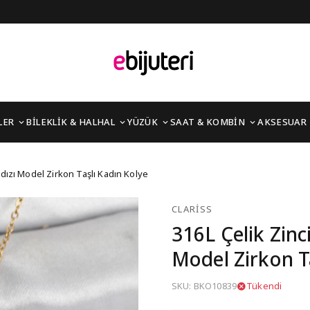
LER
BİLEKLİK & HALHAL
YÜZÜK
SAAT & KOMBİN
AKSESUAR
Renk Kutup Yıldızı Mode
ldızı Model Zirkon Taşlı Kadın Kolye
CLARISS
316L Çelik Zinc
Model Zirkon T
SKU: BKO10839
Tükendi