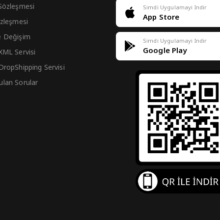
 Sözleşmesi
Simdi Uygulamayi Indir
App Store
Sözleşmesi
e Değişim
Simdi Uygulamayi Indir
Google Play
 XML Servisi
 DropShipping Servisi
ulan Sorular