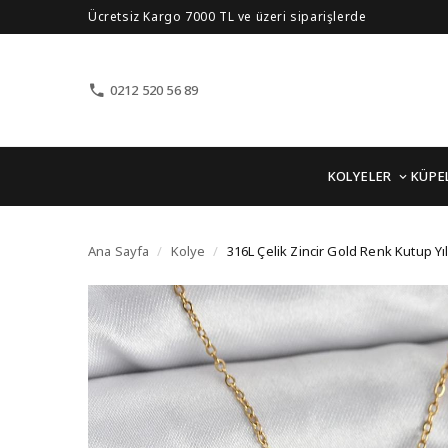
Ücretsiz Kargo 7000 TL ve üzeri siparişlerde
0212 520 56 89
KOLYELER
KÜPE
316L Çelik Zincir Gold 
Ana Sayfa
/
Kolye
/
316L Çelik Zincir Gold Renk Kutup Yı