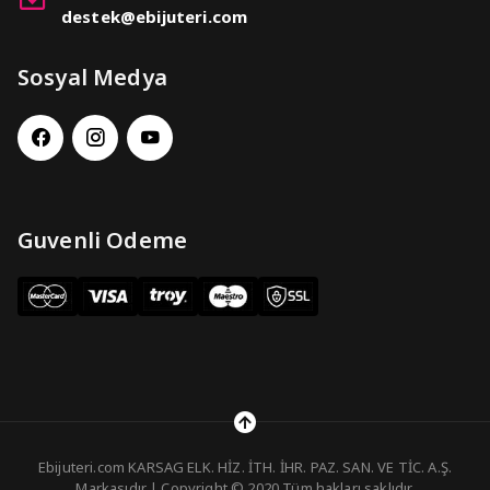
destek@ebijuteri.com
Sosyal Medya
Guvenli Odeme
Ebijuteri.com KARSAG ELK. HİZ. İTH. İHR. PAZ. SAN. VE TİC. A.Ş.
Markasıdır | Copyright © 2020 Tüm hakları saklıdır.