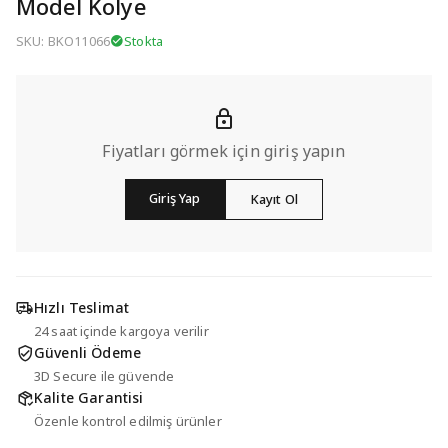
Model Kolye
SKU: BKO11066
Stokta
Fiyatları görmek için giriş yapın
Giriş Yap
Kayıt Ol
Hızlı Teslimat
24 saat içinde kargoya verilir
Güvenli Ödeme
3D Secure ile güvende
Kalite Garantisi
Özenle kontrol edilmiş ürünler