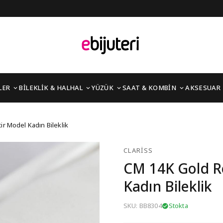
LER
BİLEKLİK & HALHAL
YÜZÜK
SAAT & KOMBİN
AKSESUAR
 Zincir Model Kadın Bil
ir Model Kadın Bileklik
CLARISS
CM 14K Gold Re
Kadın Bileklik
SKU: BB8304
Stokta