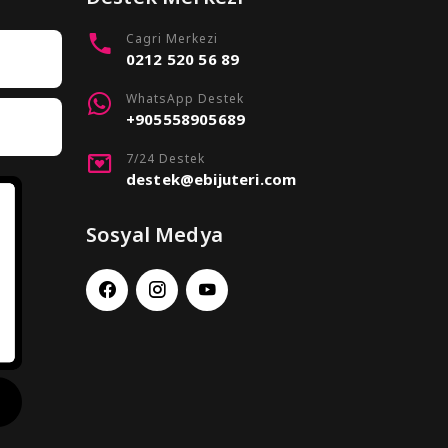
Cagri Merkezi
0212 520 56 89
WhatsApp Destek
+905558905689
7/24 Destek
destek@ebijuteri.com
Sosyal Medya