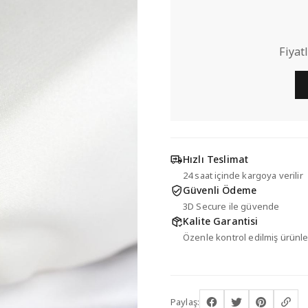
Fiyat
Hızlı Teslimat
24 saat içinde kargoya verilir
Güvenli Ödeme
3D Secure ile güvende
Kalite Garantisi
Özenle kontrol edilmiş ürünle
Paylaş: