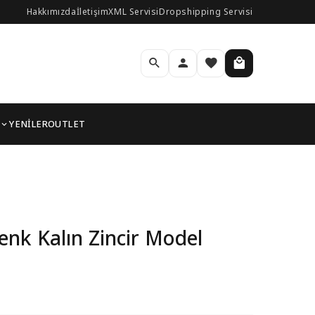
Hakkımızda
İletişim
XML Servisi
Dropshipping Servisi
YENİLER
OUTLET
eklik
nk Kalın Zincir Model