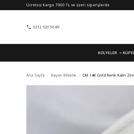
Ücretsiz Kargo 7000 TL ve üzeri siparişlerde
0212 520 56 89
KOLYELER
KÜPE
CM 14K Gold Renk Kalın
Ana Sayfa
/
Bayan Bileklik
/
CM 14K Gold Renk Kalın Zinc