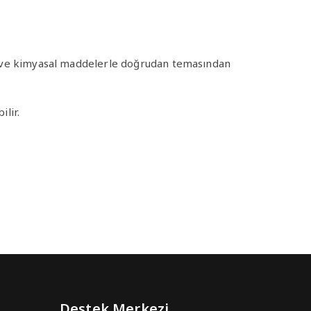
jan ve kimyasal maddelerle doğrudan temasından
ilir.
Destek Merkezi