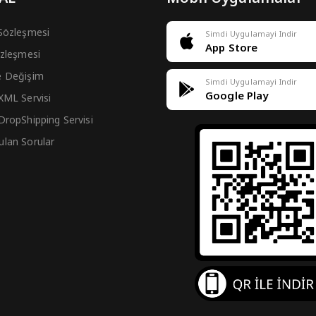
 Sözleşmesi
Simdi Uygulamayi Indir
App Store
Sözleşmesi
e Değişim
Simdi Uygulamayi Indir
Google Play
 XML Servisi
 DropShipping Servisi
ulan Sorular