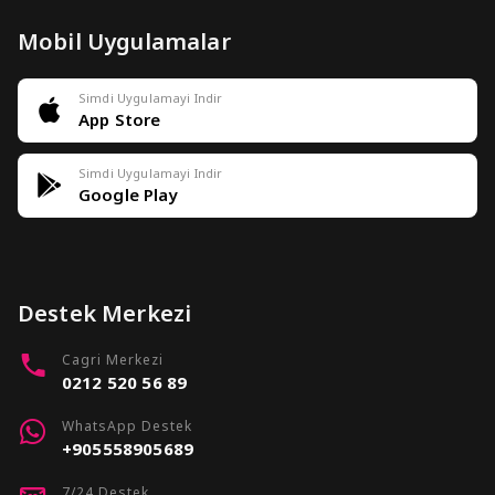
Mobil Uygulamalar
Simdi Uygulamayi Indir
App Store
Simdi Uygulamayi Indir
Google Play
Destek Merkezi
Cagri Merkezi
0212 520 56 89
WhatsApp Destek
+905558905689
7/24 Destek