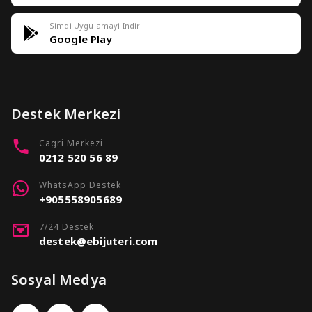
Simdi Uygulamayi Indir
Google Play
Destek Merkezi
Cagri Merkezi
0212 520 56 89
WhatsApp Destek
+905558905689
7/24 Destek
destek@ebijuteri.com
Sosyal Medya