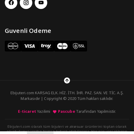
Guvenli Odeme
Ebijuteri.com KARSAG ELK. HİZ. İTH. İHR. PAZ. SAN. VE TİC. A.Ş.
Markasıdır | Copyright © 2020 Tüm hakları saklıdır.
E-ticaret
Yazilimi
Pascube
Tarafindan Yapilmistir.
Ebijuteri.com olarak tüm bijuteri ve aksesuar ürünlerini toptan olarak
oturduğunuz yerden hemen tedarik edebilirsiniz. Her gün yeni eklenen