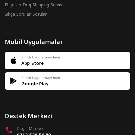
Ebijuteri DropShipping Servisi
Sıkça Sorulan Sorular
Mobil Uygulamalar
Simdi Uygulamayi Indir
App Store
Simdi Uygulamayi Indir
Google Play
Destek Merkezi
Cagri Merkezi
0212 520 56 89