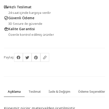
Hızlı Teslimat
24 saat içinde kargoya verilir
Güvenli Ödeme
3D Secure ile güvende
Kalite Garantisi
Özenle kontrol edilmiş ürünler
Paylaş:
Açıklama
Teslimat
İade & Değişim
Ödeme Seçenekleri
Küpemiz pirinç materyalden üretilmiştir.