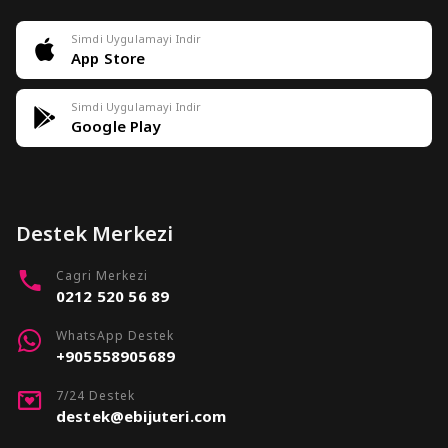
Simdi Uygulamayi Indir
App Store
Simdi Uygulamayi Indir
Google Play
Destek Merkezi
Cagri Merkezi
0212 520 56 89
WhatsApp Destek
+905558905689
7/24 Destek
destek@ebijuteri.com