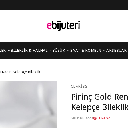
LER
BİLEKLİK & HALHAL
YÜZÜK
SAAT & KOMBİN
AKSESUAR
 Taşlı Kadın Kelepçe Bi
ı Kadın Kelepçe Bileklik
CLARISS
Pirinç Gold Ren
Kelepçe Bilekli
SKU: BB8223
Tükendi