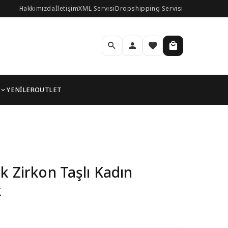
Hakkımızda
İletişim
XML Servisi
Dropshipping Servisi
YENİLER
OUTLET
leklik
k Zirkon Taşlı Kadın
k