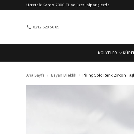
Ücretsiz Kargo 7000 TL ve üzeri siparişlerde
0212 520 56 89
KOLYELER
KÜPE
Pirinç Gold Renk Zirkon
Ana Sayfa
/
Bayan Bileklik
/
Pirinç Gold Renk Zirkon Taşl