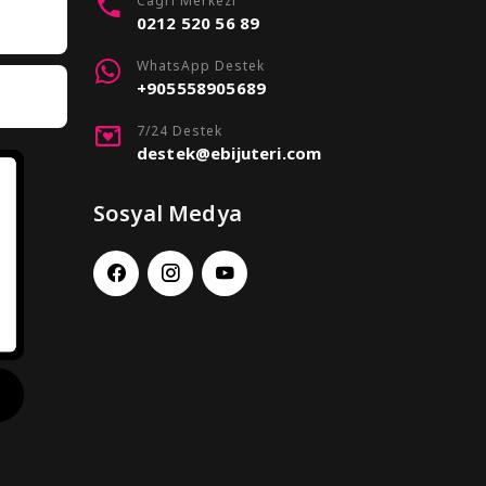
Cagri Merkezi
0212 520 56 89
WhatsApp Destek
+905558905689
7/24 Destek
destek@ebijuteri.com
Sosyal Medya