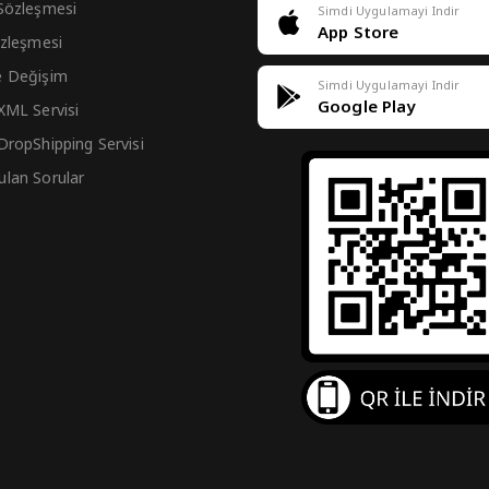
 Sözleşmesi
Simdi Uygulamayi Indir
App Store
Sözleşmesi
e Değişim
Simdi Uygulamayi Indir
Google Play
 XML Servisi
 DropShipping Servisi
ulan Sorular