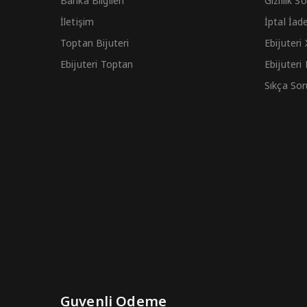
Banka Bilgileri
Gizlilik 
İletişim
İptal İad
Toptan Bijuteri
Ebijuteri
Ebijuteri Toptan
Ebijuteri
Sıkça Sor
Guvenli Odeme