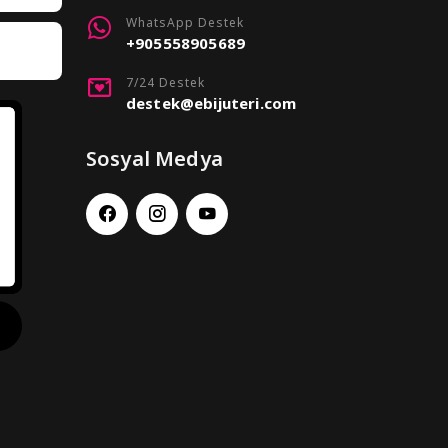
WhatsApp Destek
+905558905689
7/24 Destek
destek@ebijuteri.com
Sosyal Medya