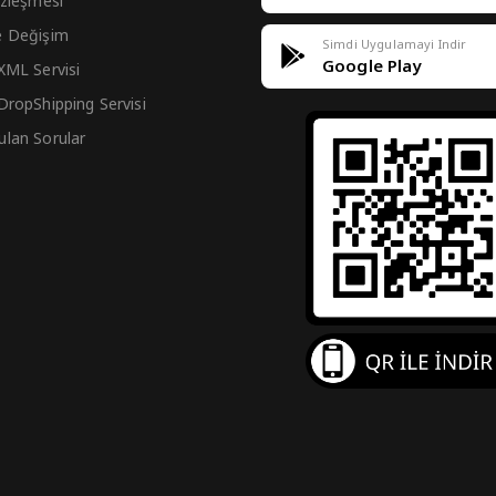
Sözleşmesi
e Değişim
Simdi Uygulamayi Indir
Google Play
 XML Servisi
 DropShipping Servisi
ulan Sorular