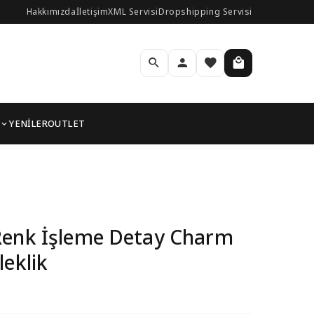
Hakkımızda
İletişim
XML Servisi
Dropshipping Servisi
YENİLER
OUTLET
 Kadın Bileklik
Renk İşleme Detay Charm
leklik