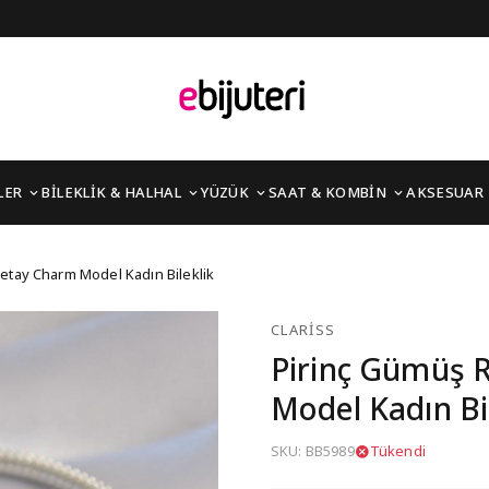
LER
BİLEKLİK & HALHAL
YÜZÜK
SAAT & KOMBİN
AKSESUAR
eme Detay Charm Model
etay Charm Model Kadın Bileklik
CLARISS
Pirinç Gümüş 
Model Kadın Bi
SKU: BB5989
Tükendi