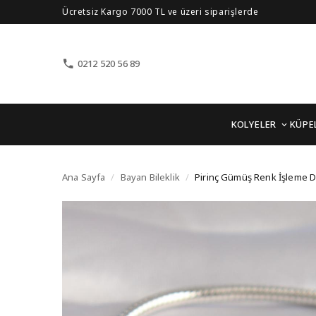
Ücretsiz Kargo 7000 TL ve üzeri siparişlerde
0212 520 56 89
KOLYELER
KÜPE
Pirinç Gümüş Renk İşl
Ana Sayfa
/
Bayan Bileklik
/
Pirinç Gümüş Renk İşleme D