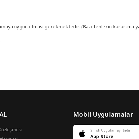
llanmaya uygun olması gerekmektedir. (Bazı tenlerin karartma y
…
 AL
Mobil Uygulamalar
 Sözleşmesi
Simdi Uygulamayi Indir
App Store