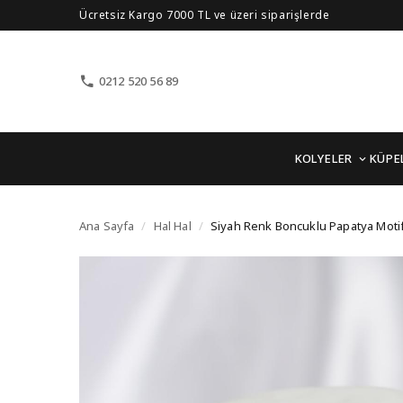
Ücretsiz Kargo 7000 TL ve üzeri siparişlerde
0212 520 56 89
KOLYELER
KÜPE
Siyah Renk Boncuklu Pa
Ana Sayfa
/
Hal Hal
/
Siyah Renk Boncuklu Papatya Motifl