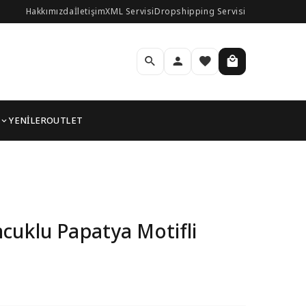
Hakkımızda
İletişim
XML Servisi
Dropshipping Servisi
YENİLER
OUTLET
cuklu Papatya Motifli