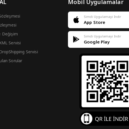
 AL
Mobil Uygulamalar
 Sözleşmesi
Simdi Uygulamayi Indir
App Store
Sözleşmesi
e Değişim
Simdi Uygulamayi Indir
Google Play
 XML Servisi
 DropShipping Servisi
ulan Sorular