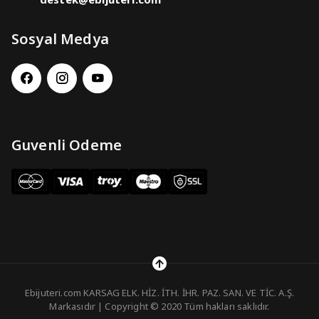
Sosyal Medya
Guvenli Odeme
Ebijuteri.com KARSAG ELK. HİZ. İTH. İHR. PAZ. SAN. VE TİC. A.Ş.
Markasıdır | Copyright © 2020 Tüm hakları saklıdır.