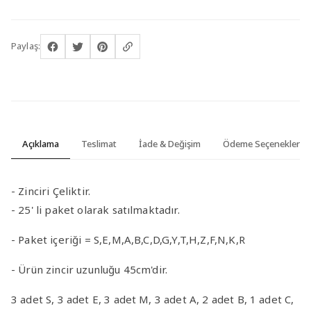
Paylaş:
Açıklama
Teslimat
İade & Değişim
Ödeme Seçenekleri
- Zinciri Çeliktir.
- 25' li paket olarak satılmaktadır.
- Paket içeriği = S,E,M,A,B,C,D,G,Y,T,H,Z,F,N,K,R
- Ürün zincir uzunluğu 45cm'dir.
3 adet S, 3 adet E, 3 adet M, 3 adet A, 2 adet B, 1 adet C,