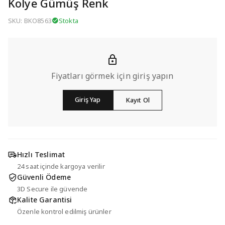
Kolye Gümüş Renk
SKU: BKO8563
Stokta
Fiyatları görmek için giriş yapın
Giriş Yap
Kayıt Ol
Hızlı Teslimat
24 saat içinde kargoya verilir
Güvenli Ödeme
3D Secure ile güvende
Kalite Garantisi
Özenle kontrol edilmiş ürünler