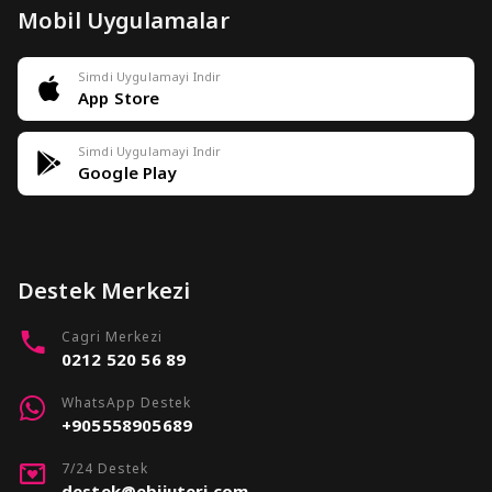
Mobil Uygulamalar
Simdi Uygulamayi Indir
App Store
Simdi Uygulamayi Indir
Google Play
Destek Merkezi
Cagri Merkezi
0212 520 56 89
WhatsApp Destek
+905558905689
7/24 Destek
destek@ebijuteri.com