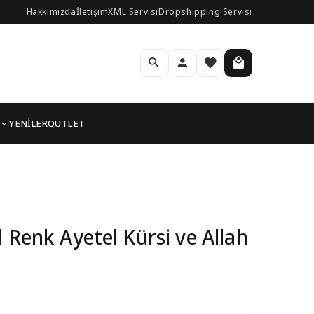
Hakkımızda
İletişim
XML Servisi
Dropshipping Servisi
YENİLER
OUTLET
lı Kolye
 Renk Ayetel Kürsi ve Allah