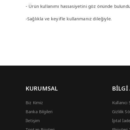
- Ürün kullanımı hassasiyetini göz önünde bulund
-Sağlıkla ve keyifle kullanmanız dileğiyle.
KURUMSAL
BİLGİ
Biz Kimiz
Kullanıcı
Banka Bilgileri
Gizlilik 
İletişim
İptal İad
Toptan Bijuteri
Ebijuteri