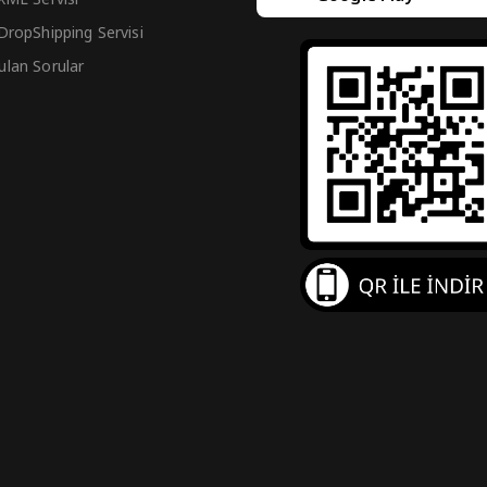
 DropShipping Servisi
ulan Sorular