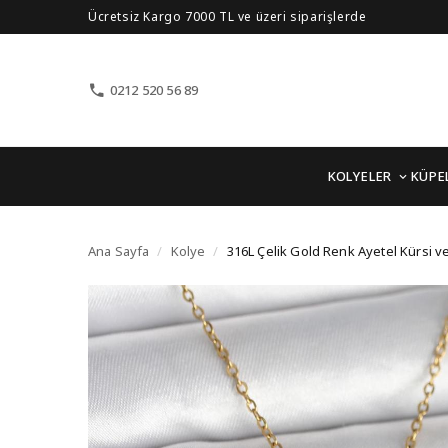
Ücretsiz Kargo 7000 TL ve üzeri siparişlerde
0212 520 56 89
KOLYELER
KÜPE
316L Çelik Gold Renk Ay
Ana Sayfa
/
Kolye
/
316L Çelik Gold Renk Ayetel Kürsi ve 