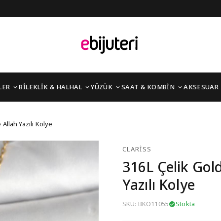
LER
BİLEKLİK & HALHAL
YÜZÜK
SAAT & KOMBİN
AKSESUAR
etel Kürsi ve Allah Yazı
Allah Yazılı Kolye
CLARISS
316L Çelik Gold
Yazılı Kolye
SKU: BKO11055
Stokta