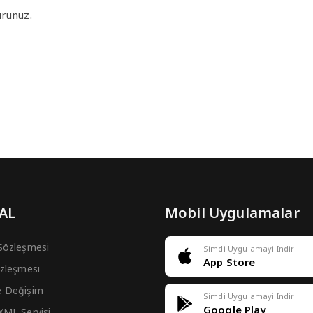
urunuz.
 AL
Mobil Uygulamalar
 Sözleşmesi
Simdi Uygulamayi Indir
App Store
Sözleşmesi
e Değişim
Simdi Uygulamayi Indir
Google Play
 XML Servisi