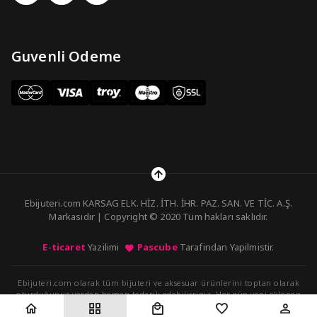
Guvenli Odeme
Ebijuteri.com KARSAG ELK. HİZ. İTH. İHR. PAZ. SAN. VE TİC. A.Ş.
Markasıdır | Copyright © 2020 Tüm hakları saklıdır.
E-ticaret
Yazilimi
Pascube
Tarafindan Yapilmistir.
Ebijuteri.com olarak tüm bijuteri ve aksesuar ürünlerini toptan olarak
oturduğunuz yerden hemen tedarik edebilirsiniz. Her gün yeni eklenen
ürünleri kolayca sipariş verebilirsiniz.