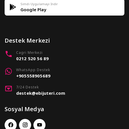
Simdi Uygulamayi Indir
Google Play
Destek Merkezi
Cagri Merkezi
0212 520 56 89
WhatsApp Destek
+905558905689
7/24 Destek
destek@ebijuteri.com
Sosyal Medya