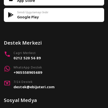
App Store
Simdi Uygulamayi Indir
Google Play
Destek Merkezi
Cagri Merkezi
0212 520 56 89
WhatsApp Destek
+905558905689
7/24 Destek
destek@ebijuteri.com
Sosyal Medya