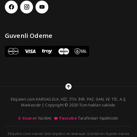
Guvenli Odeme
Ebijuteri.com KARSAG ELK. HİZ. İTH. İHR. PAZ. SAN. VE TİC. A.Ş.
Markasıdır | Copyright © 2020 Tüm hakları saklıdır.
E-ticaret
Yazilimi
Pascube
Tarafindan Yapilmistir.
Ebijuteri.com olarak tüm bijuteri ve aksesuar ürünlerini toptan olarak