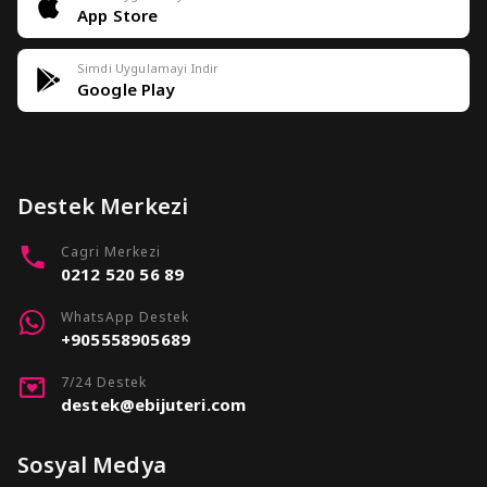
App Store
Simdi Uygulamayi Indir
Google Play
Destek Merkezi
Cagri Merkezi
0212 520 56 89
WhatsApp Destek
+905558905689
7/24 Destek
destek@ebijuteri.com
Sosyal Medya