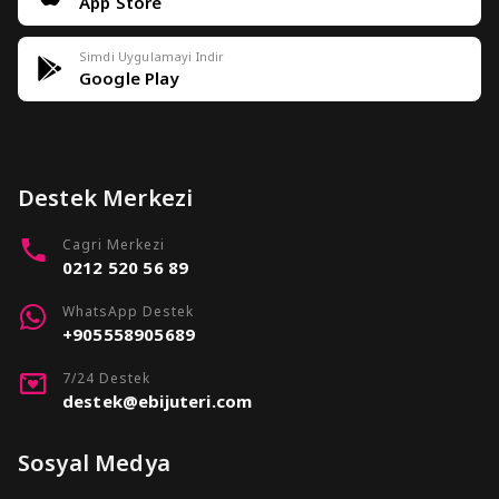
App Store
Simdi Uygulamayi Indir
Google Play
Destek Merkezi
Cagri Merkezi
0212 520 56 89
WhatsApp Destek
+905558905689
7/24 Destek
destek@ebijuteri.com
Sosyal Medya