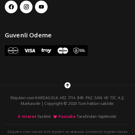
Guvenli Odeme
Ebijuteri.com KARSAG ELK. HİZ. İTH. İHR. PAZ. SAN. VE TİC. A.Ş.
Markasıdır | Copyright © 2020 Tüm hakları saklıdır.
E-ticaret
Yazilimi
Pascube
Tarafindan Yapilmistir.
Ebijuteri.com olarak tüm bijuteri ve aksesuar ürünlerini toptan olarak