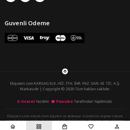
Guvenli Odeme
Ebijuteri.com KARSAG ELK. HİZ. İTH. İHR. PAZ. SAN. VE TİC. A.Ş.
Markasıdır | Copyright © 2020 Tüm hakları saklıdır.
E-ticaret
Yazilimi
Pascube
Tarafindan Yapilmistir.
Ebijuteri.com olarak tüm bijuteri ve aksesuar ürünlerini toptan olarak
oturduğunuz yerden hemen tedarik edebilirsiniz. Her gün yeni eklenen
ürünleri kolayca sipariş verebilirsiniz.