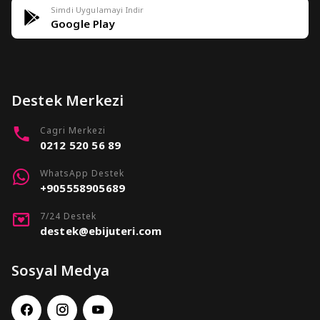
Simdi Uygulamayi Indir
Google Play
Destek Merkezi
Cagri Merkezi
0212 520 56 89
WhatsApp Destek
+905558905689
7/24 Destek
destek@ebijuteri.com
Sosyal Medya