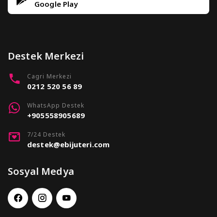
Google Play
Destek Merkezi
Cagri Merkezi
0212 520 56 89
WhatsApp Destek
+905558905689
7/24 Destek
destek@ebijuteri.com
Sosyal Medya