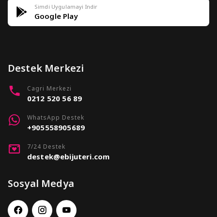
Simdi Uygulamayi Indir
Google Play
Destek Merkezi
Cagri Merkezi
0212 520 56 89
WhatsApp Destek
+905558905689
7/24 Destek
destek@ebijuteri.com
Sosyal Medya