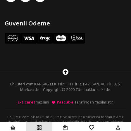
Guvenli Odeme
Ebijuteri.com KARSAG ELK. HİZ. İTH. İHR. PAZ. SAN. VE TİC. A.Ş.
Markasıdır | Copyright © 2020 Tüm hakları saklıdır.
E-ticaret
Yazilimi
Pascube
Tarafindan Yapilmistir.
Ebijuteri.com olarak tüm bijuteri ve aksesuar ürünlerini toptan olarak
oturduğunuz yerden hemen tedarik edebilirsiniz. Her gün yeni eklenen
ürünleri kolayca sipariş verebilirsiniz.