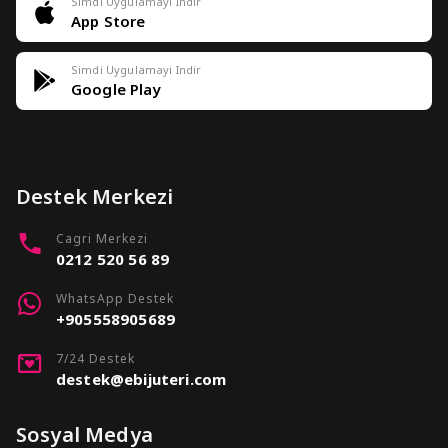
Simdi Uygulamayi Indir
App Store
Simdi Uygulamayi Indir
Google Play
Destek Merkezi
Cagri Merkezi
0212 520 56 89
WhatsApp Destek
+905558905689
7/24 Destek
destek@ebijuteri.com
Sosyal Medya