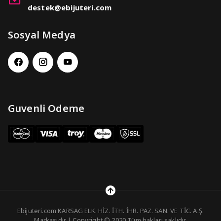
destek@ebijuteri.com
Sosyal Medya
Guvenli Odeme
Ebijuteri.com KARSAG ELK. HİZ. İTH. İHR. PAZ. SAN. VE TİC. A.Ş.
Markasıdır | Copyright © 2020 Tüm hakları saklıdır.