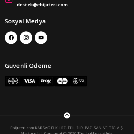
destek@ebijuteri.com
Sosyal Medya
Guvenli Odeme
Ebijuteri.com KARSAG ELK. HİZ. İTH. İHR. PAZ. SAN. VE TİC. A.Ş.
Markasıdır | Copyright © 2020 Tüm hakları saklıdır.