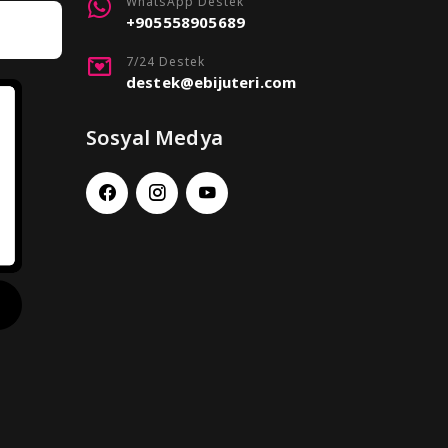
WhatsApp Destek
+905558905689
7/24 Destek
destek@ebijuteri.com
Sosyal Medya