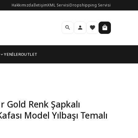
Hakkımızda
İletişim
XML Servisi
Dropshipping Servisi
YENİLER
OUTLET
dam Kafası Model Yılbaş
ir Gold Renk Şapkalı
fası Model Yılbaşı Temalı