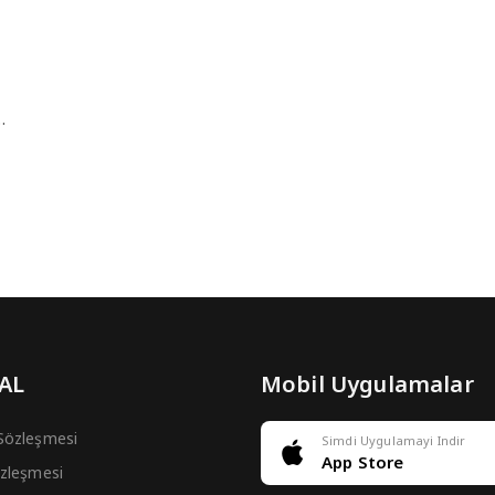
…
 AL
Mobil Uygulamalar
 Sözleşmesi
Simdi Uygulamayi Indir
App Store
Sözleşmesi