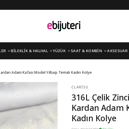
LER
BİLEKLİK & HALHAL
YÜZÜK
SAAT & KOMBİN
AKSESUAR
 Renk Şapkalı Kardan A
 Kardan Adam Kafası Model Yılbaşı Temalı Kadın Kolye
CLARISS
316L Çelik Zinc
Kardan Adam Ka
Kadın Kolye