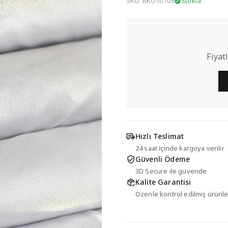
SKU: BKO10703
Stokta
Fiyat
Hızlı Teslimat
24 saat içinde kargoya verilir
Güvenli Ödeme
3D Secure ile güvende
Kalite Garantisi
Özenle kontrol edilmiş ürünle