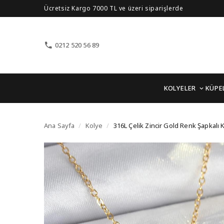
Ücretsiz Kargo 7000 TL ve üzeri siparişlerde
0212 520 56 89
KOLYELER
KÜPE
316L Çelik Zincir Gold
Ana Sayfa
/
Kolye
/
316L Çelik Zincir Gold Renk Şapkalı