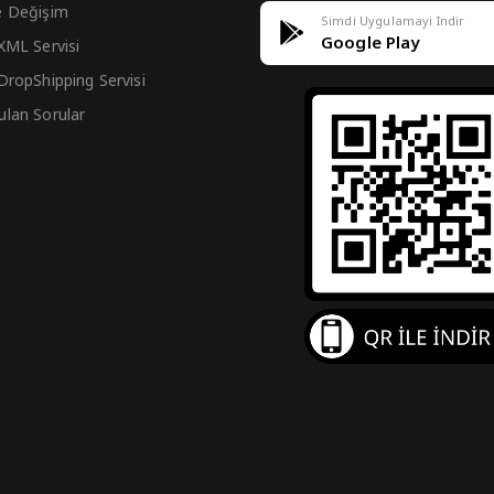
e Değişim
Simdi Uygulamayi Indir
Google Play
 XML Servisi
 DropShipping Servisi
ulan Sorular