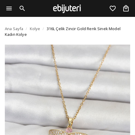
316L Çelik Zincir Gold
Ana Sayfa
/
Kolye
/
316L Çelik Zincir Gold Renk Sinek Model
Kadın Kolye