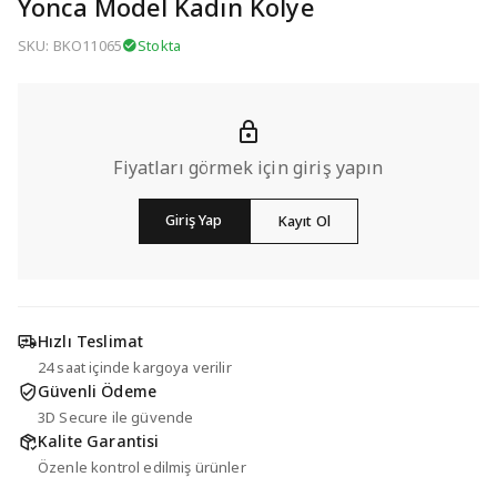
Yonca Model Kadın Kolye
SKU: BKO11065
Stokta
Fiyatları görmek için giriş yapın
Giriş Yap
Kayıt Ol
Hızlı Teslimat
24 saat içinde kargoya verilir
Güvenli Ödeme
3D Secure ile güvende
Kalite Garantisi
Özenle kontrol edilmiş ürünler