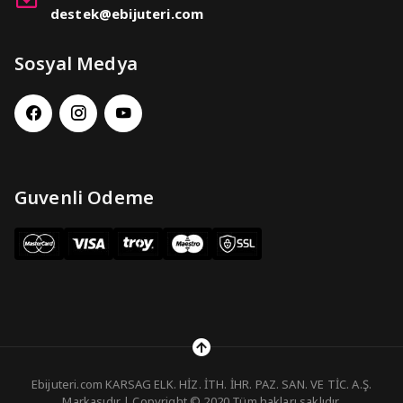
destek@ebijuteri.com
Sosyal Medya
Guvenli Odeme
Ebijuteri.com KARSAG ELK. HİZ. İTH. İHR. PAZ. SAN. VE TİC. A.Ş.
Markasıdır | Copyright © 2020 Tüm hakları saklıdır.