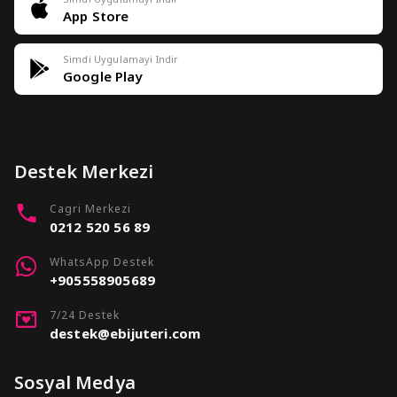
App Store
Simdi Uygulamayi Indir
Google Play
Destek Merkezi
Cagri Merkezi
0212 520 56 89
WhatsApp Destek
+905558905689
7/24 Destek
destek@ebijuteri.com
Sosyal Medya