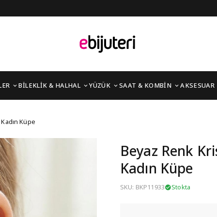
LER
BİLEKLİK & HALHAL
YÜZÜK
SAAT & KOMBİN
AKSESUAR
lı Çiçek Model Kadın K
l Kadın Küpe
Beyaz Renk Kris
Kadın Küpe
SKU: BKP11933
Stokta