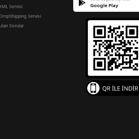
Google Play
 XML Servisi
 DropShipping Servisi
ulan Sorular