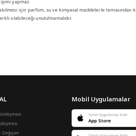
ğişimi yapmaz.
bilmesi için parfüm, su ve kimyasal maddelerle temasından ka
farklı olabileceği unutulmamalıdır.
 AL
Mobil Uygulamalar
 Sözleşmesi
Simdi Uygulamayi Indir
App Store
Sözleşmesi
e Değişim
Simdi Uygulamayi Indir