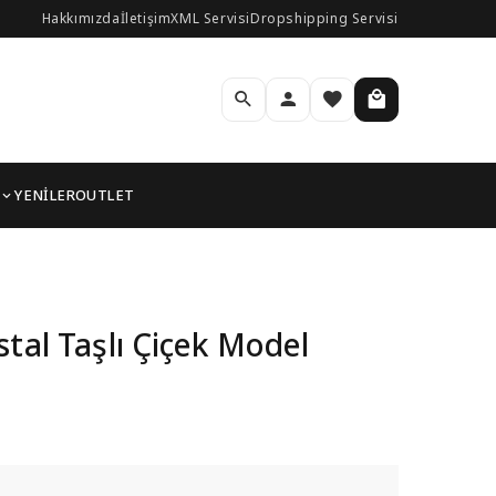
Hakkımızda
İletişim
XML Servisi
Dropshipping Servisi
YENİLER
OUTLET
üpe
tal Taşlı Çiçek Model