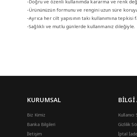
-Doğru ve özenli kullanımda kararma ve renk de
-Ürününüzün formunu ve rengini uzun süre koruya
-Ayrıca her cilt yapısının takı kullanımına tepkisi 
-Sağlıklı ve mutlu günlerde kullanmanız dileğiyle.
KURUMSAL
BİLGİ
Biz Kimiz
Kullanıcı
Banka Bilgileri
Gizlilik 
İletişim
İptal İad