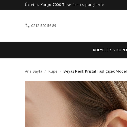
Ücretsiz Kargo 7000 TL ve üzeri siparişlerde
0212 520 56 89
KOLYELER
KÜPE
Beyaz Renk Kristal Taş
Ana Sayfa
/
Küpe
/
Beyaz Renk Kristal Taşlı Çiçek Mode