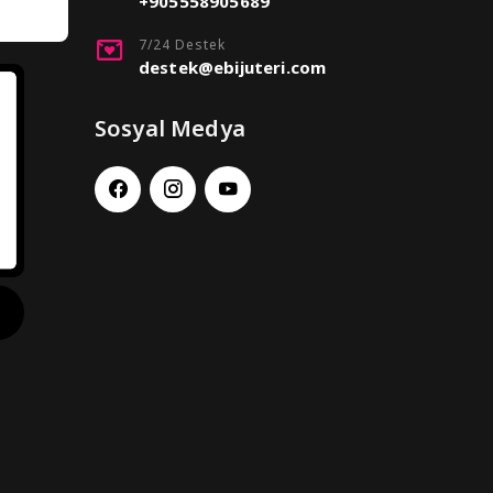
+905558905689
7/24 Destek
destek@ebijuteri.com
Sosyal Medya