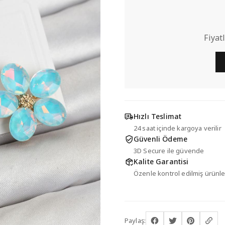
Fiyat
Hızlı Teslimat
24 saat içinde kargoya verilir
Güvenli Ödeme
3D Secure ile güvende
Kalite Garantisi
Özenle kontrol edilmiş ürünle
Paylaş: