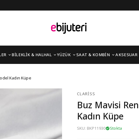
LER
BİLEKLİK & HALHAL
YÜZÜK
SAAT & KOMBİN
AKSESUAR
l Taşlı Çiçek Model Kad
 Model Kadın Küpe
CLARISS
Buz Mavisi Renk
Kadın Küpe
SKU: BKP11930
Stokta