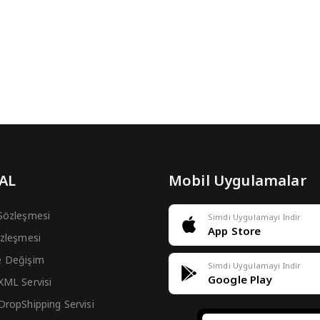
 AL
Mobil Uygulamalar
 Sözleşmesi
Simdi Uygulamayi Indir
App Store
Sözleşmesi
e Değişim
Simdi Uygulamayi Indir
Google Play
 XML Servisi
 DropShipping Servisi