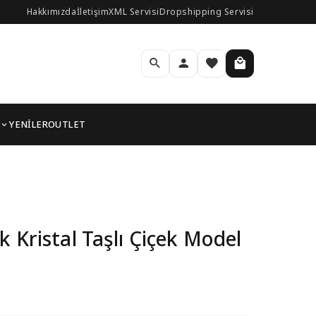
Hakkımızda
İletişim
XML Servisi
Dropshipping Servisi
YENİLER
OUTLET
ın Küpe
 Kristal Taşlı Çiçek Model