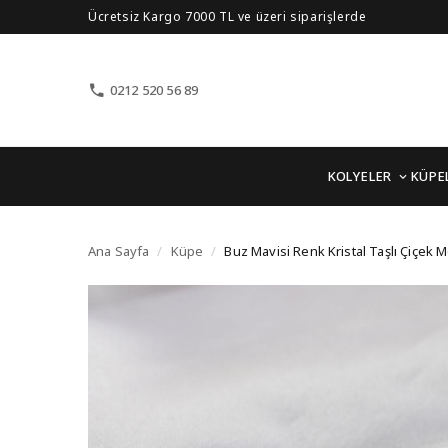
Ücretsiz Kargo 7000 TL ve üzeri siparişlerde
0212 520 56 89
KOLYELER
KÜPE
Buz Mavisi Renk Krista
Ana Sayfa
/
Küpe
/
Buz Mavisi Renk Kristal Taşlı Çiçek