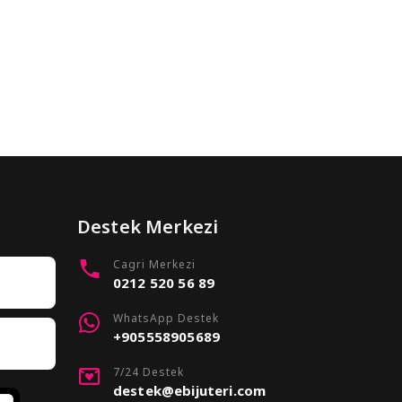
Destek Merkezi
Cagri Merkezi
0212 520 56 89
WhatsApp Destek
+905558905689
7/24 Destek
destek@ebijuteri.com