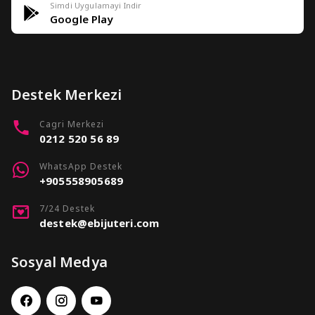
Simdi Uygulamayi Indir
Google Play
Destek Merkezi
Cagri Merkezi
0212 520 56 89
WhatsApp Destek
+905558905689
7/24 Destek
destek@ebijuteri.com
Sosyal Medya