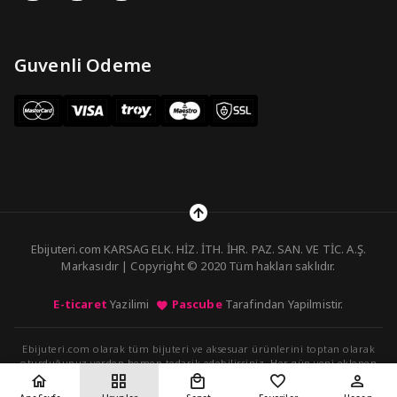
Guvenli Odeme
Ebijuteri.com KARSAG ELK. HİZ. İTH. İHR. PAZ. SAN. VE TİC. A.Ş.
Markasıdır | Copyright © 2020 Tüm hakları saklıdır.
E-ticaret
Yazilimi
Pascube
Tarafindan Yapilmistir.
Ebijuteri.com olarak tüm bijuteri ve aksesuar ürünlerini toptan olarak
oturduğunuz yerden hemen tedarik edebilirsiniz. Her gün yeni eklenen
ürünleri kolayca sipariş verebilirsiniz.