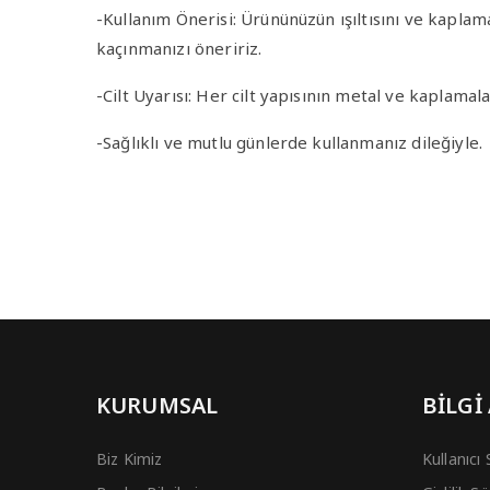
-Kullanım Önerisi
: Ürününüzün ışıltısını ve kapla
kaçınmanızı öneririz.
-Cilt Uyarısı
: Her cilt yapısının metal ve kaplamala
-Sağlıklı ve mutlu günlerde kullanmanız dileğiyle.
KURUMSAL
BİLGİ
Biz Kimiz
Kullanıcı