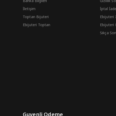
Banka Bilgileri
Gizlilik 
İletişim
İptal İad
Toptan Bijuteri
Ebijuteri
Ebijuteri Toptan
Ebijuteri
Sıkça Sor
Guvenli Odeme