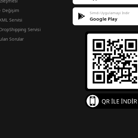
Sözleşmesi
e Değişim
Simdi Uygulamayi Indir
Google Play
 XML Servisi
 DropShipping Servisi
ulan Sorular