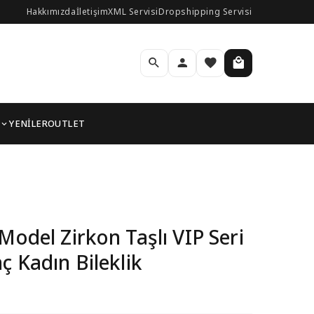
Hakkımızda
İletişim
XML Servisi
Dropshipping Servisi
YENİLER
OUTLET
 Renk Pirinç Kadın Bile
Model Zirkon Taşlı VIP Seri
ç Kadın Bileklik