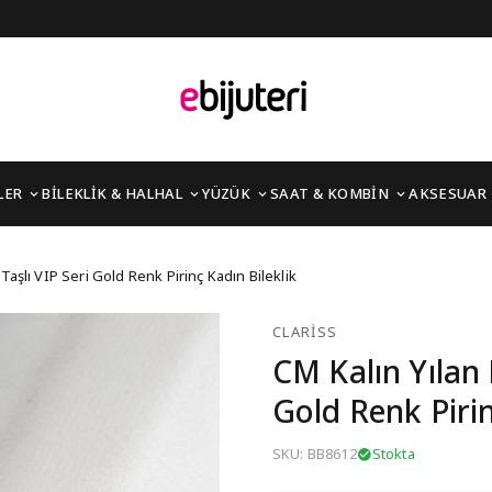
LER
BİLEKLİK & HALHAL
YÜZÜK
SAAT & KOMBİN
AKSESUAR
rkon Taşlı VIP Seri Gold
Taşlı VIP Seri Gold Renk Pirinç Kadın Bileklik
CLARISS
CM Kalın Yılan 
Gold Renk Pirin
SKU: BB8612
Stokta