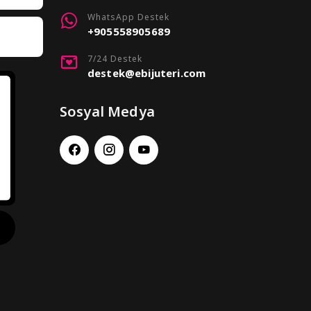
WhatsApp Destek
+905558905689
7/24 Destek
destek@ebijuteri.com
Sosyal Medya