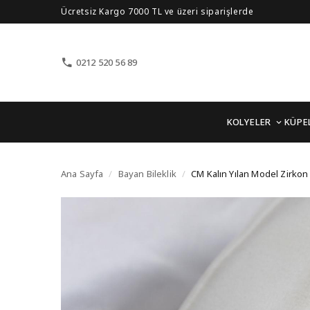
Ücretsiz Kargo 7000 TL ve üzeri siparişlerde
0212 520 56 89
KOLYELER
KÜPE
CM Kalın Yılan Model Zi
Ana Sayfa
/
Bayan Bileklik
/
CM Kalın Yılan Model Zirkon 