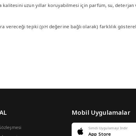
ma kalitesini uzun yıllar koruyabilmesi için parfüm, su, deter
ra vereceği tepki (pH değerine bağlı olarak) farklılık göstereb
 AL
Mobil Uygulamalar
 Sözleşmesi
Simdi Uygulamayi Indir
App Store