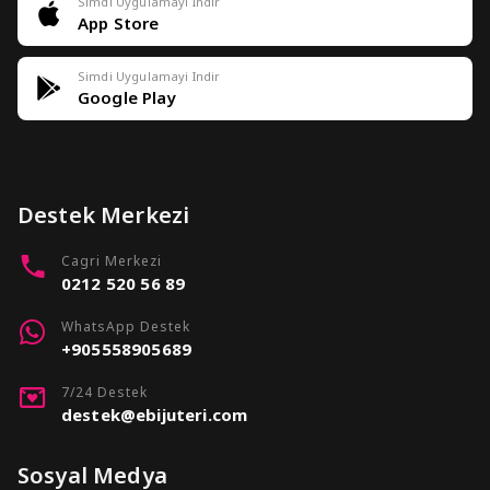
Simdi Uygulamayi Indir
App Store
Simdi Uygulamayi Indir
Google Play
Destek Merkezi
Cagri Merkezi
0212 520 56 89
WhatsApp Destek
+905558905689
7/24 Destek
destek@ebijuteri.com
Sosyal Medya