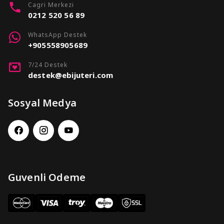
Cagri Merkezi
0212 520 56 89
WhatsApp Destek
+905558905689
7/24 Destek
destek@ebijuteri.com
Sosyal Medya
Guvenli Odeme