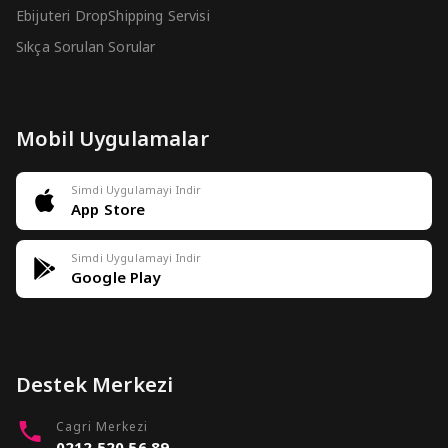
Ebijuteri DropShipping Servisi
Sıkça Sorulan Sorular
Mobil Uygulamalar
Simdi Uygulamayi Indir
App Store
Simdi Uygulamayi Indir
Google Play
Destek Merkezi
Cagri Merkezi
0212 520 56 89