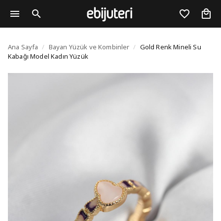
Gold Renk Mineli Su K
Ana Sayfa
/
Bayan Yüzük ve Kombinler
/
Gold Renk Mineli Su
Kabağı Model Kadın Yüzük