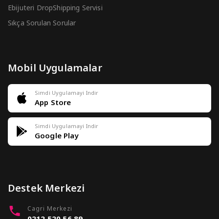
Ebijuteri DropShipping Servisi
Sıkça Sorulan Sorular
Mobil Uygulamalar
Simdi Uygulamayi Indir
App Store
Simdi Uygulamayi Indir
Google Play
Destek Merkezi
Cagri Merkezi
0212 520 56 89