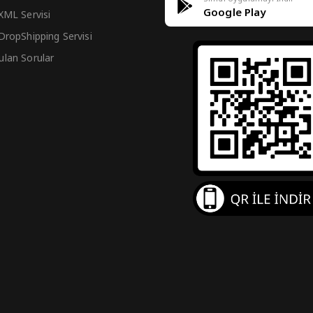
Google Play
 XML Servisi
 DropShipping Servisi
ulan Sorular