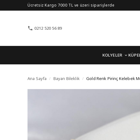
Ücretsiz Kargo 7000 TL ve üzeri siparişlerde
0212 520 56 89
KOLYELER
KÜPE
Gold Renk Pirinç Keleb
Ana Sayfa
/
Bayan Bileklik
/
Gold Renk Pirinç Kelebek M