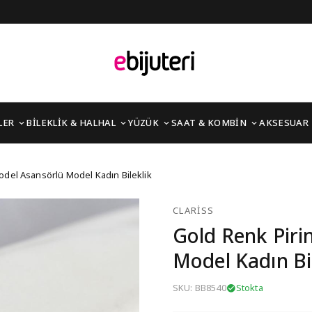
LER
BİLEKLİK & HALHAL
YÜZÜK
SAAT & KOMBİN
AKSESUAR
ek Model Asansörlü Mod
odel Asansörlü Model Kadın Bileklik
CLARISS
Gold Renk Piri
Model Kadın Bi
SKU: BB8540
Stokta