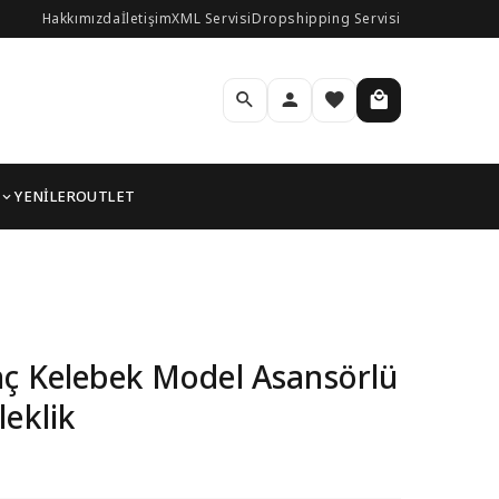
Hakkımızda
İletişim
XML Servisi
Dropshipping Servisi
YENİLER
OUTLET
el Kadın Bileklik
nç Kelebek Model Asansörlü
leklik