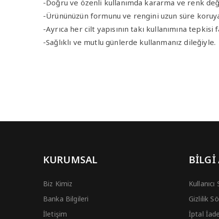
-Doğru ve özenli kullanımda kararma ve renk de
-Ürününüzün formunu ve rengini uzun süre koruya
-Ayrıca her cilt yapısının takı kullanımına tepkisi 
-Sağlıklı ve mutlu günlerde kullanmanız dileğiyle.
KURUMSAL
BİLGİ
Biz Kimiz
Kullanıcı
Banka Bilgileri
Gizlilik 
İletişim
İptal İad