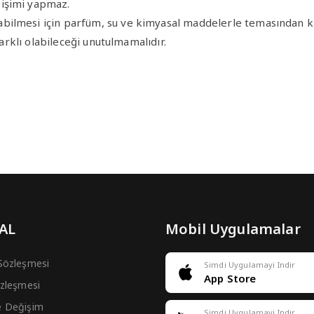
ğişimi yapmaz.
bilmesi için parfüm, su ve kimyasal maddelerle temasından ka
farklı olabileceği unutulmamalıdır.
 AL
Mobil Uygulamalar
 Sözleşmesi
Simdi Uygulamayi Indir
App Store
Sözleşmesi
e Değişim
Simdi Uygulamayi Indir