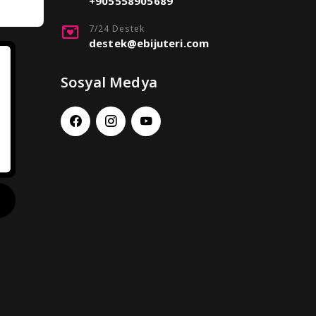
+905558905689
7/24 Destek
destek@ebijuteri.com
Sosyal Medya