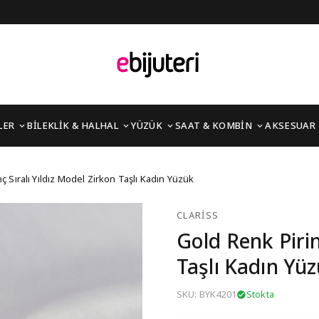
LER
BİLEKLİK & HALHAL
YÜZÜK
SAAT & KOMBİN
AKSESUAR
 Yıldız Model Zirkon Taş
ç Sıralı Yıldız Model Zirkon Taşlı Kadın Yüzük
CLARISS
Gold Renk Pirin
Taşlı Kadın Yü
SKU: BYK4201
Stokta