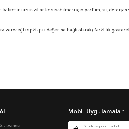
ma kalitesini uzun yıllar koruyabilmesi için parfüm, su, deter
ra vereceği tepki (pH değerine bağlı olarak) farklılık göstereb
 AL
Mobil Uygulamalar
 Sözleşmesi
Simdi Uygulamayi Indir