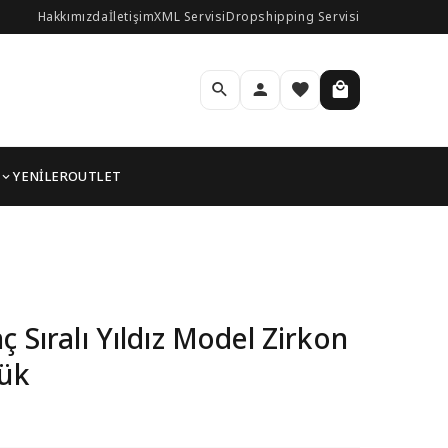
Hakkımızda
İletişim
XML Servisi
Dropshipping Servisi
YENİLER
OUTLET
lı Kadın Yüzük
ç Sıralı Yıldız Model Zirkon
zük