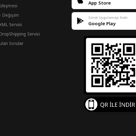
App Store
Sözleşmesi
e Değişim
Simdi Uygulamayi Indir
Google Play
 XML Servisi
 DropShipping Servisi
ulan Sorular