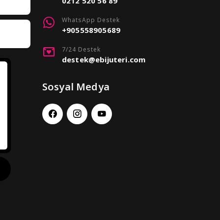
0212 520 56 89
WhatsApp Destek
+905558905689
7/24 Destek
destek@ebijuteri.com
Sosyal Medya