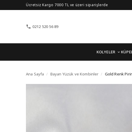
Ücretsiz Kargo 7000 TL ve üzeri siparişlerde
0212 520 56 89
KOLYELER
KÜPE
Gold Renk Pirinç Sıralı
Ana Sayfa
/
Bayan Yüzük ve Kombinler
/
Gold Renk Pirin