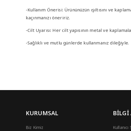
-Kullanım Önerisi
: Ürününüzün ışıltısını ve kapla
kaçınmanızı öneririz.
-Cilt Uyarısı
: Her cilt yapısının metal ve kaplamala
-Sağlıklı ve mutlu günlerde kullanmanız dileğiyle.
KURUMSAL
BİLGİ
Biz Kimiz
Kullanıcı