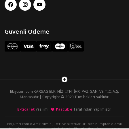
Guvenli Odeme
Ebijuteri.com KARSAG ELK. HİZ. İTH. İHR. PAZ. SAN. VE TİC. A.Ş.
Markasıdır | Copyright © 2020 Tüm hakları saklıdır.
E-ticaret
Yazilimi
Pascube
Tarafindan Yapilmistir.
Ebijuteri.com olarak tüm bijuteri ve aksesuar ürünlerini toptan olarak
oturduğunuz yerden hemen tedarik edebilirsiniz. Her gün yeni eklenen