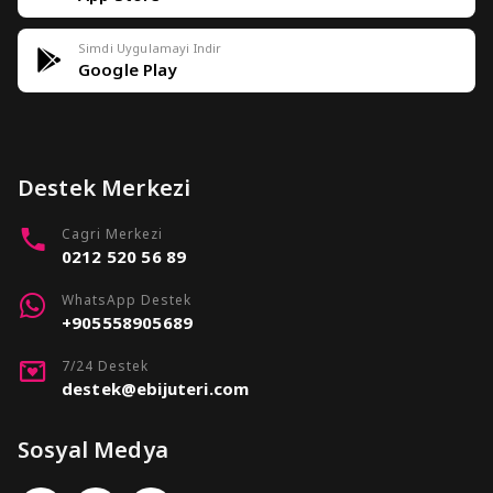
Simdi Uygulamayi Indir
Google Play
Destek Merkezi
Cagri Merkezi
0212 520 56 89
WhatsApp Destek
+905558905689
7/24 Destek
destek@ebijuteri.com
Sosyal Medya