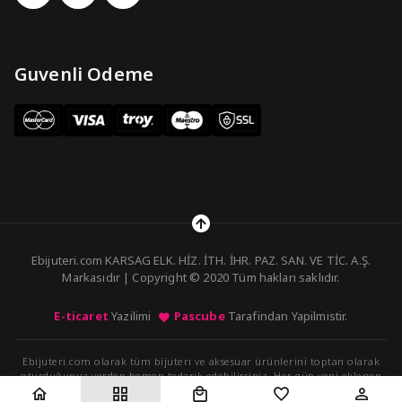
Guvenli Odeme
Ebijuteri.com KARSAG ELK. HİZ. İTH. İHR. PAZ. SAN. VE TİC. A.Ş.
Markasıdır | Copyright © 2020 Tüm hakları saklıdır.
E-ticaret
Yazilimi
Pascube
Tarafindan Yapilmistir.
Ebijuteri.com olarak tüm bijuteri ve aksesuar ürünlerini toptan olarak
oturduğunuz yerden hemen tedarik edebilirsiniz. Her gün yeni eklenen
ürünleri kolayca sipariş verebilirsiniz.