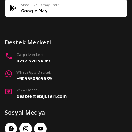
Simdi Uygulamayi Indir
Google Play
Destek Merkezi
Cagri Merkezi
0212 520 56 89
WhatsApp Destek
+905558905689
7/24 Destek
destek@ebijuteri.com
Sosyal Medya