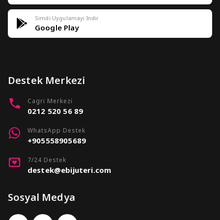
Simdi Uygulamayi Indir
Google Play
Destek Merkezi
Cagri Merkezi
0212 520 56 89
WhatsApp Destek
+905558905689
7/24 Destek
destek@ebijuteri.com
Sosyal Medya