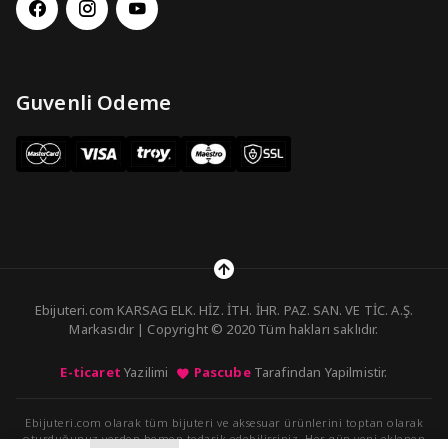
Guvenli Odeme
Ebijuteri.com KARSAG ELK. HİZ. İTH. İHR. PAZ. SAN. VE TİC. A.Ş.
Markasıdır | Copyright © 2020 Tüm hakları saklıdır.
E-ticaret
Yazilimi
Pascube
Tarafindan Yapilmistir.
Ebijuteri.com olarak tüm bijuteri ve aksesuar ürünlerini toptan olarak
oturduğunuz yerden hemen tedarik edebilirsiniz. Her gün yeni eklenen