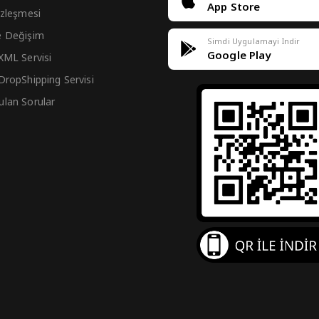
App Store
Sözleşmesi
e Değişim
Simdi Uygulamayi Indir
Google Play
 XML Servisi
 DropShipping Servisi
ulan Sorular