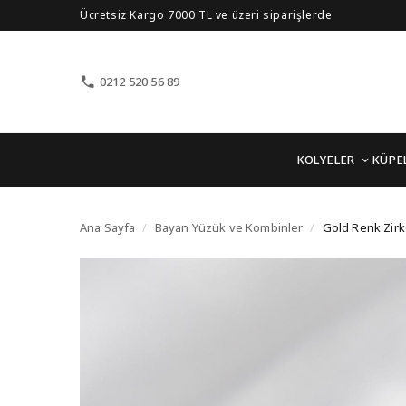
Ücretsiz Kargo 7000 TL ve üzeri siparişlerde
0212 520 56 89
KOLYELER
KÜPE
Gold Renk Zirkon Taşl
Ana Sayfa
/
Bayan Yüzük ve Kombinler
/
Gold Renk Zirk