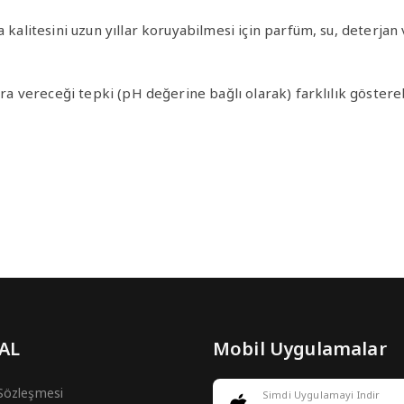
ma kalitesini uzun yıllar koruyabilmesi için parfüm, su, deter
ra vereceği tepki (pH değerine bağlı olarak) farklılık göstereb
 AL
Mobil Uygulamalar
 Sözleşmesi
Simdi Uygulamayi Indir