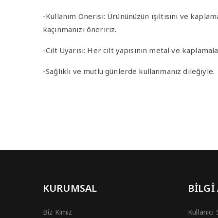
-Kullanım Önerisi
: Ürününüzün ışıltısını ve kapla
kaçınmanızı öneririz.
-Cilt Uyarısı
: Her cilt yapısının metal ve kaplamala
-Sağlıklı ve mutlu günlerde kullanmanız dileğiyle.
KURUMSAL
BİLGİ
Biz Kimiz
Kullanıcı