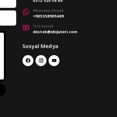
0212 520 56 89
WhatsApp Destek
+905558905689
7/24 Destek
destek@ebijuteri.com
Sosyal Medya