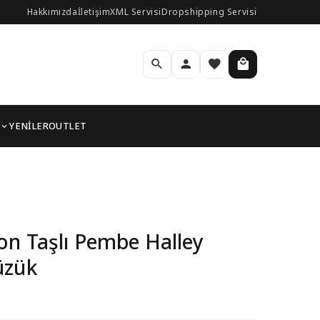
Hakkımızda
İletişim
XML Servisi
Dropshipping Servisi
YENİLER
OUTLET
adın Yüzük
on Taşlı Pembe Halley
üzük