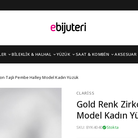
LER
BİLEKLİK & HALHAL
YÜZÜK
SAAT & KOMBİN
AKSESUAR
ı Pembe Halley Model K
on Taşlı Pembe Halley Model Kadın Yüzük
CLARISS
Gold Renk Zirk
Model Kadın Y
SKU: BYK4040
Stokta