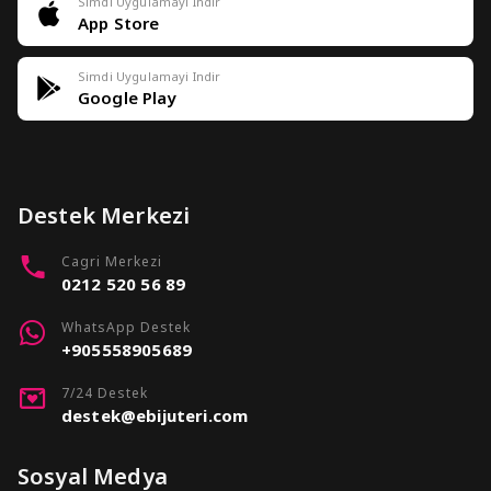
Simdi Uygulamayi Indir
App Store
Simdi Uygulamayi Indir
Google Play
Destek Merkezi
Cagri Merkezi
0212 520 56 89
WhatsApp Destek
+905558905689
7/24 Destek
destek@ebijuteri.com
Sosyal Medya