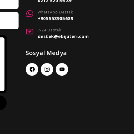
0212 520 56 89
WhatsApp Destek
+905558905689
7/24 Destek
destek@ebijuteri.com
Sosyal Medya