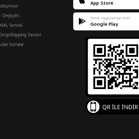
App Store
Sözleşmesi
e Değişim
Simdi Uygulamayi Indir
Google Play
 XML Servisi
 DropShipping Servisi
ulan Sorular