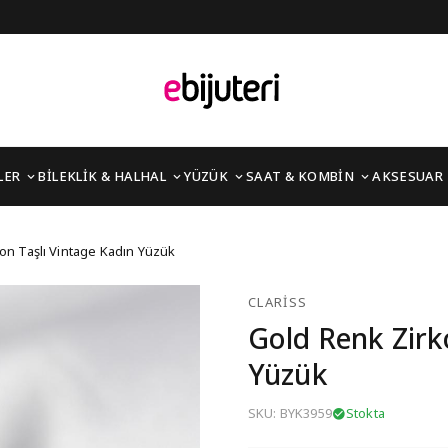
LER
BİLEKLİK & HALHAL
YÜZÜK
SAAT & KOMBİN
AKSESUAR
 Vintage Kadın Yüzük
on Taşlı Vintage Kadın Yüzük
CLARISS
Gold Renk Zirk
Yüzük
SKU: BYK3959
Stokta