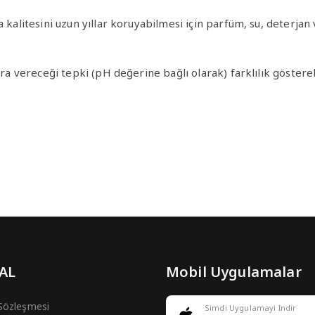
ma kalitesini uzun yıllar koruyabilmesi için parfüm, su, deter
ra vereceği tepki (pH değerine bağlı olarak) farklılık göstereb
 AL
Mobil Uygulamalar
 Sözleşmesi
Simdi Uygulamayi Indir