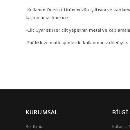
-Kullanım Önerisi
: Ürününüzün ışıltısını ve kapla
kaçınmanızı öneririz.
-Cilt Uyarısı
: Her cilt yapısının metal ve kaplamala
-Sağlıklı ve mutlu günlerde kullanmanız dileğiyle.
KURUMSAL
BİLGİ
Biz Kimiz
Kullanıcı