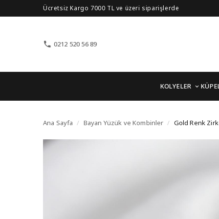
Ücretsiz Kargo 7000 TL ve üzeri siparişlerde
0212 520 56 89
KOLYELER
KÜPE
Gold Renk Zirkon Taşlı
Ana Sayfa
/
Bayan Yüzük ve Kombinler
/
Gold Renk Zirk