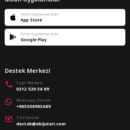
Simdi Uygulamayi Indir
App Store
Simdi Uygulamayi Indir
Google Play
Destek Merkezi
Cagri Merkezi
0212 520 56 89
WhatsApp Destek
+905558905689
7/24 Destek
destek@ebijuteri.com