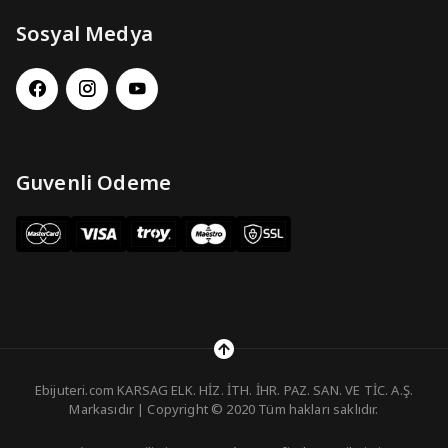
Sosyal Medya
Guvenli Odeme
Ebijuteri.com KARSAG ELK. HİZ. İTH. İHR. PAZ. SAN. VE TİC. A.Ş.
Markasıdır | Copyright © 2020 Tüm hakları saklıdır.