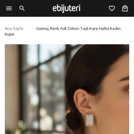
Gümüş Renk Full Zirkon
Ana Sayfa
/
/
Gümüş Renk Full Zirkon Taşlı Kare Halka Kadın
Küpe