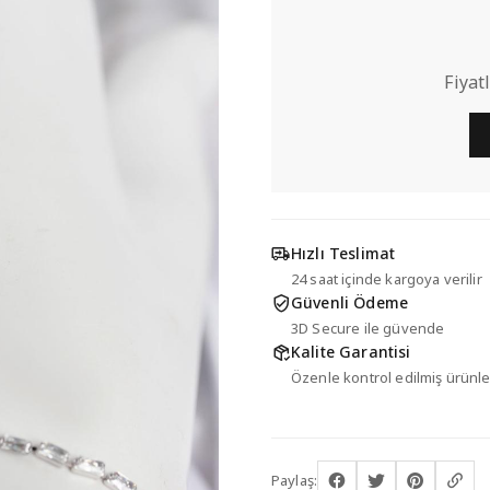
Fiyat
Hızlı Teslimat
24 saat içinde kargoya verilir
Güvenli Ödeme
3D Secure ile güvende
Kalite Garantisi
Özenle kontrol edilmiş ürünle
Paylaş: