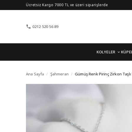
Ücretsiz Kargo 7000 TL ve üzeri siparişlerde
0212 520 56 89
KOLYELER
KÜPE
Gümüş Renk Pirinç Zir
Ana Sayfa
/
Şahmeran
/
Gümüş Renk Pirinç Zirkon Taşl