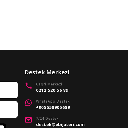
Destek Merkezi
Cagri Merkezi
0212 520 56 89
WhatsApp Destek
+905558905689
7/24 Destek
destek@ebijuteri.com