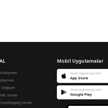
 AL
Mobil Uygulamalar
 Sözleşmesi
Simdi Uygulamayi Indir
App Store
Sözleşmesi
e Değişim
Simdi Uygulamayi Indir
Google Play
 XML Servisi
 DropShipping Servisi