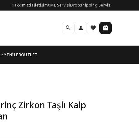
Hakkımızda
İletişim
XML Servisi
Dropshipping Servisi
YENİLER
OUTLET
ahmeran
inç Zirkon Taşlı Kalp
an