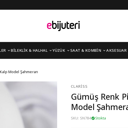
LER
BİLEKLİK & HALHAL
YÜZÜK
SAAT & KOMBİN
AKSESUAR
kon Taşlı Kalp Model Ş
ı Kalp Model Şahmeran
CLARISS
Gümüş Renk Pir
Model Şahmer
SKU: SN784
Stokta